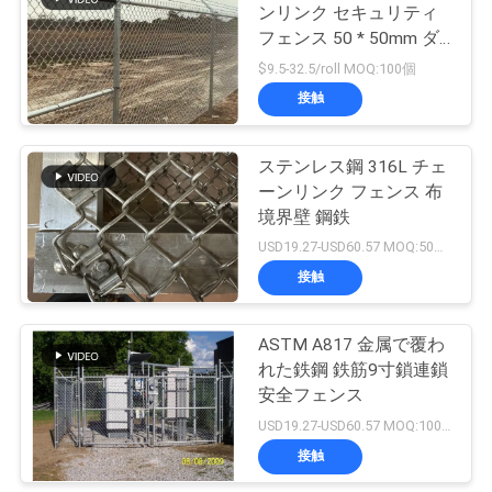
ンリンク セキュリティ
用
フェンス 50 * 50mm ダ
198
を
イヤのワイヤー メッシ
$9.5-32.5/roll MOQ:100個
チェーン リンク フ
ュ 刺線
接触
要
ェンスのファブリ
求
ステンレス鋼 316L チェ
ーンリンク フェンス 布
し
ック
境界壁 鋼鉄
な
USD19.27-USD60.57 MOQ:50台のロールスロイス
接触
さ
149
い
ASTM A817 金属で覆わ
金網の塀のパネル
れた鉄鋼 鉄筋9寸鎖連鎖
安全フェンス
地
USD19.27-USD60.57 MOQ:100個
図
接触