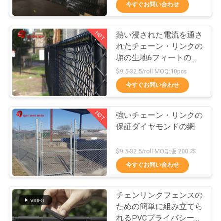
い
今すぐお問い合わせ
て
HOT
熱い浸された電流を通さ
309
れたチェーン・リンクの
工
金属ワイヤ メッシ
塀の生地6フィートの黒
色9のゲージ
場
$9.5-32.5/roll MOQ:10pcs
ュ
今すぐお問い合わせ
旅
行
HOT
強いチェーン・リンクの
保証ダイヤモンドの網
品
73
$9.5-32.5/roll MOQ:版 200 本
ワイヤーメッシュ
質
今すぐお問い合わせ
管
の機
チェンリンクフェンスの
理
ための簡単に組み立てら
れるPVCプライバシース