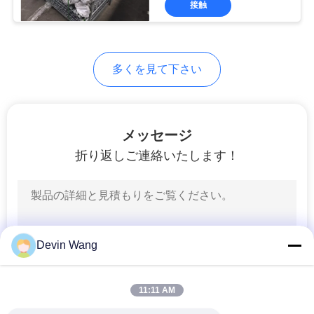
接触
253
鉱山スクリーンの
網
多くを見て下さい
メッセージ
折り返しご連絡いたします！
75
溶接されたガビオ
ンのバスケット
Devin Wang
11:11 AM
162