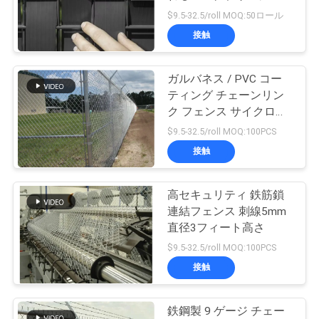
トライプ
$9.5-32.5/roll MOQ:50ロール
私
接触
87
達
一時的なメッシュ
ガルバネス / PVC コー
に
ティング チェーンリン
フェンシング
連
ク フェンス サイクロン
フェンス 3 フィート 高
$9.5-32.5/roll MOQ:100PCS
絡
さ
接触
し
な
高セキュリティ 鉄筋鎖
635
連結フェンス 刺線5mm
さ
直径3フィート高さ
溶接金網
$9.5-32.5/roll MOQ:100PCS
い
接触
引
鉄鋼製 9 ゲージ チェー