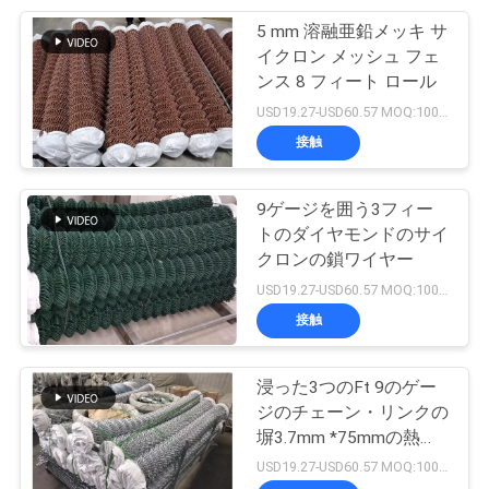
PRIVACY
5 mm 溶融亜鉛メッキ サ
207
イクロン メッシュ フェ
POLICY
ンス 8 フィート ロール
ステンレス織金網
USD19.27-USD60.57 MOQ:100pcs
接触
9ゲージを囲う3フィー
トのダイヤモンドのサイ
クロンの鎖ワイヤー
190
USD19.27-USD60.57 MOQ:100pcs
はえスクリーンの
接触
網
浸った3つのFt 9のゲー
ジのチェーン・リンクの
塀3.7mm *75mmの熱い
電流を通した
USD19.27-USD60.57 MOQ:100pcs