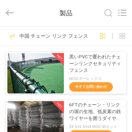
©
2017
-
製品
2026
Hebei
Qijie
Wire
Mesh
家
138
MFG
中国 チェーン リンク フェンスのファブリック
Co.,
金属メッシュを拡
Ltd.
All
Rights
製
Reserved.
大
HOT
黒いPVCで覆われたチェ
品
ーンリンクセキュリティ
フェンス
MOQ:ポーレックス
私
今すぐお問い合わせ
107
達
穿孔メタルメッシ
HOT
6FTのチェーン・リンク
に
の塀の生地、低炭素の鉄
ュ
つ
ワイヤーを囲うダイヤモ
ンドの網
$9.5-32.5/roll MOQ:50セット