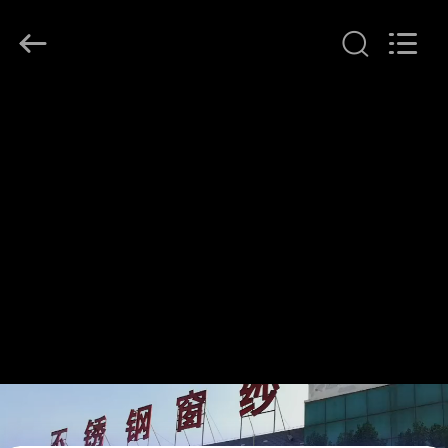
©
2017
-
2026
Hebei
Qijie
Wire
Mesh
家
MFG
Co.,
Ltd.
All
Rights
製
Reserved.
品
私
達
に
つ