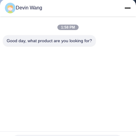
い
Devin Wang
て
1:58 PM
工
Good day, what product are you looking for?
場
旅
行
品
質
管
コンクリート基礎のためのA98溶接された補強の鋼鉄網によ
理
って電流を通される溶接ワイヤ