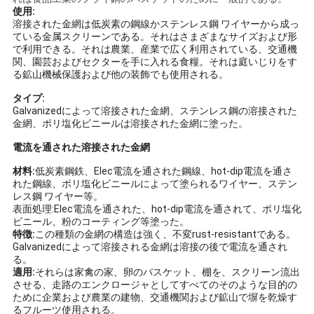
用
使用:
溶接された金網は低炭素の鋼線かステンレス鋼 ワイヤーから成っ
ている金属スクリーンである。それはさまざまなサイズおよび形
を
で利用できる。それは農業、産業で広く利用されている、交通機
関、園芸およびセクターを手に入れる食糧。それは庭いじりをす
要
る鉱山機械保護および他の装飾でも使用される。
求
タイプ:
Galvanizedによって溶接された金網、ステンレス鋼の溶接された
し
金網、ポリ塩化ビニールは溶接された金網に塗った。
電流を通された溶接された金網
な
材料:
低炭素鋼鉄、Elec電流を通された鋼線、hot-dip電流を通さ
さ
れた鋼線、ポリ塩化ビニールによって塗られるワイヤー、ステン
レス鋼 ワイヤー等。
い
表面処理:Elec電流を通された、hot-dip電流を通されて、ポリ塩化
ビニール、粉のコーティング等塗った。
特徴:
この種類の金網の構造は強く、不変rust-resistantである。
Galvanizedによって溶接される金網は溶接の後で電流を通され
地
る。
適用:
それらは家禽の家、卵のバスケット、棚を、スクリーン流出
図
させる、走路のエンクロージャとしてすべてのそのような目的の
ために企業および農業の建物、交通機関および鉱山で塀を乾燥す
るフルーツ使用される。