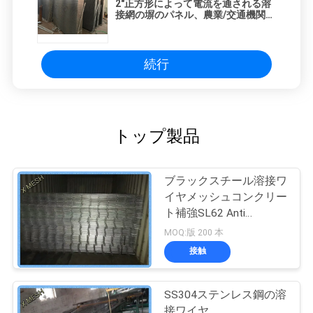
2"正方形によって電流を通される溶
接網の塀のパネル、農業/交通機関の
ための鋼鉄網目スクリーン
続行
トップ製品
ブラックスチール溶接ワ
イヤメッシュコンクリー
ト補強SL62 Anti
Corrasion
MOQ:版 200 本
接触
SS304ステンレス鋼の溶
接ワイヤ