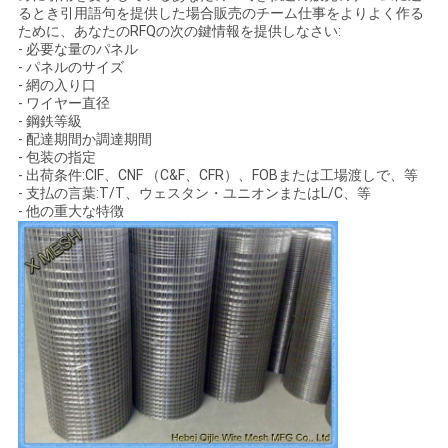
るとき引用語句を提供した場合販売のチーム仕事をよりよく作る
ために、あなたのRFQの次の鍵情報を提供しなさい:
- 必要な量のパネル
- パネルのサイズ
- 網の入り口
- ワイヤー直径
- 鋼鉄等級
- 配達期間か調達期間
- 包装の指定
- 出荷条件:CIF、CNF （C&F、CFR）、FOBまたは工場渡しで、等
- 支払の言葉:T/T、ウェスタン・ユニオンまたはL/C、等
- 他の重大な特徴