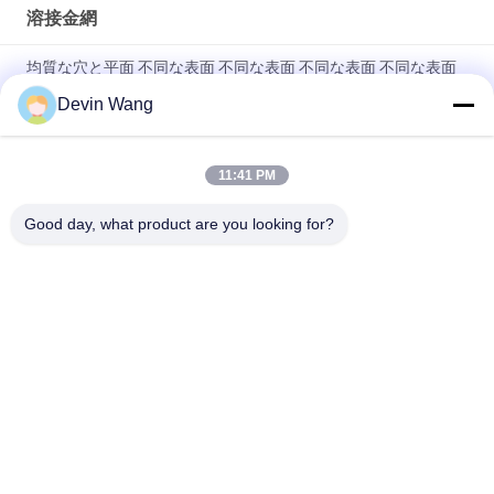
溶接金網
均質な穴と平面 不同な表面 不同な表面 不同な表面 不同な表面
不同な表面 不同な表面 不同な表面 不同な表面
Devin Wang
高品質建設用ステンレス鋼溶接金網
11:41 PM
ステンレススチール304 溶接線網 1/2 インチ ハードウェア 布 檻
ネズミ網
Good day, what product are you looking for?
人気カテゴリ
すべて
金属メッシュを拡大
穿孔メタルメッシュ
ワイヤーメッシュの
金属ワイヤ メッシュ
機
一時的なメッシュ フ
溶接金網
ェンシング