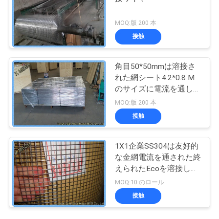
MOQ:版 200 本
接触
角目50*50mmは溶接さ
れた網シート4.2*0.8 M
のサイズに電流を通しま
した
MOQ:版 200 本
接触
1X1企業SS304は友好的
な金網電流を通された終
えられたEcoを溶接しま
した
MOQ:10 のロール
接触