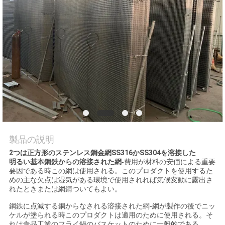
私
達
に
連
絡
し
な
製品の説明
2つは正方形のステンレス鋼金網SS316かSS304を溶接した
さ
明るい基本鋼鉄からの溶接された網
-費用が材料の安価による重要
要因である時この網は使用される。このプロダクトを使用するた
い
めの主な欠点は湿気がある環境で使用されれば気候変動に露出さ
れたときまたは網錆ついてもよい。
鋼鉄に点滅する銅からなされる溶接された網-網が製作の後でニッ
引
ケルが塗られる時このプロダクトは適用のために使用される。そ
れは食品工業のフライ鍋のバスケットのために一般的である。