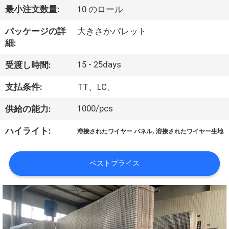
い
最小注文数量:
10 のロール
て
パッケージの詳
大きさかパレット
細:
工
15 - 25days
受渡し時間:
場
支払条件:
TT、LC、
旅
1000/pcs
供給の能力:
行
,
ハイライト:
溶接されたワイヤー パネル
溶接されたワイヤー生地
品
ベストプライス
質
管
理