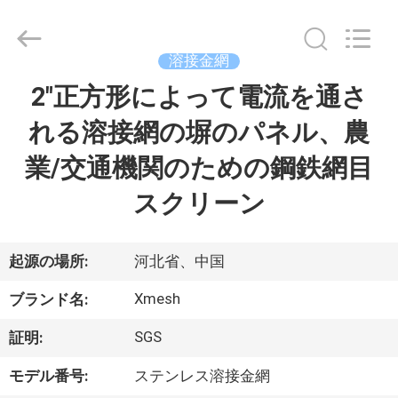
©
2017
-
2026
Hebei
溶接金網
Qijie
Wire
Mesh
2"正方形によって電流を通さ
家
MFG
Co.,
Ltd.
れる溶接網の塀のパネル、農
All
Rights
製
Reserved.
業/交通機関のための鋼鉄網目
品
スクリーン
私
起源の場所:
河北省、中国
達
Xmesh
ブランド名:
に
SGS
証明:
つ
モデル番号:
ステンレス溶接金網