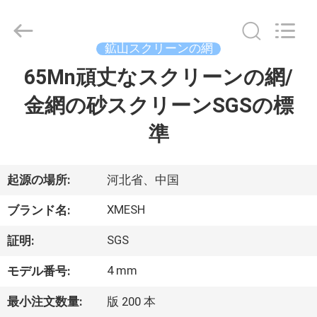
©
2017
-
2026
Hebei
鉱山スクリーンの網
Qijie
Wire
Mesh
65Mn頑丈なスクリーンの網/
家
MFG
Co.,
Ltd.
金網の砂スクリーンSGSの標
All
Rights
製
Reserved.
準
品
起源の場所:
河北省、中国
私
XMESH
ブランド名:
達
SGS
証明:
に
4 mm
モデル番号:
つ
最小注文数量:
版 200 本