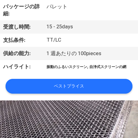
い
パッケージの詳
パレット
て
細:
15 - 25days
受渡し時間:
工
TT/LC
支払条件:
場
供給の能力:
1 週あたりの 100pieces
旅
,
ハイライト:
振動のふるいスクリーン
自浄式スクリーンの網
行
ベストプライス
品
質
管
理