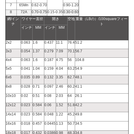
7
65Mn
0.62-0.70
0.90-1.20
PRIVACY
8
72A
0.70-0.75
0.15-0.35
0.30-0.60
POLICY
網/イン
ワイヤー直径
開き
空地
重量（LBの）/100squareフィー
チ
ト
インチ
MM
インチ
MM
2x2
0.063
1.6
0.437
11.1
76.4
51.2
3x3
0.054
1.37
0.279
7.09
70.1
56.7
4x4
0.063
1.6
0.187
4.75
56
104.8
5x5
0.041
1.04
0.159
4.04
63.2
54.9
6x6
0.035
0.89
0.132
3.35
62.7
48.1
8x8
0.028
0.71
0.097
2.46
60.2
41.1
10x10
0.02
0.51
0.08
2.03
64
26.1
12x12
0.023
0.584
0.06
1.52
51.8
42.2
14x14
0.023
0.584
0.048
1.22
45.2
49.8
16x16
0.018
0.457
0.0445
1.13
50.7
34.5
18x18
0.017
0.432
0.0386
0.98
48.3
34.8