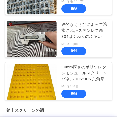
るワイヤー鉱山スクリー
MOQ:版 200 本
ンの網のInfillのパネル
接触
静的なくさびによって溶
接されたステンレス鋼
304はくねりのふるいス
クリーンを曲げた
MOQ:10pcs
接触
30mm厚さのポリウレタ
ンモジュールスクリーン
パネル 305*305 六角形
MOQ:200個
接触
鉱山スクリーンの網