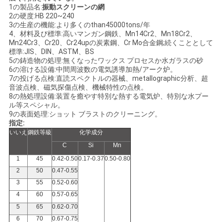
1の製品名:
振動スクリーンの網
用
2の硬度:HB 220~240
3の生産の機能:より多くのthan45000tons/年
を
4、材料及び標準:高いマンガン鋼鉄、Mn14Cr2、Mn18Cr2、
Mn24Cr3、Cr20、Cr24upの炭素鋼、Cr Mo合金鋼;続くこととして
要
標準:JIS、DIN、ASTM、BS
5の鋳造物の処理:無くなったワックス プロセスか水ガラスの砂
求
6の溶ける設備:中間周波数の電気誘導加熱/アーク炉。
7の投げる点検:直読スペクトルの器械、metallographic分析、超
し
音波点検、磁気探傷点検、機械特性の点検。
8の熱処理設備:装置を癒やす特別な熱する電気炉、特別な水プー
ル等スペシャル。
な
9の表面処理:ショット ブラストのクリーニング。
指定:
さ
いいえ
鋼鉄等級
化学成分
C
Si
Mn
い
1
45
0.42-0.50
0.17-0.37
0.50-0.80
2
50
0.47-0.55
地
3
55
0.52-0.60
4
60
0.57-0.65
図
5
65
0.62-0.70
6
70
0.67-0.75