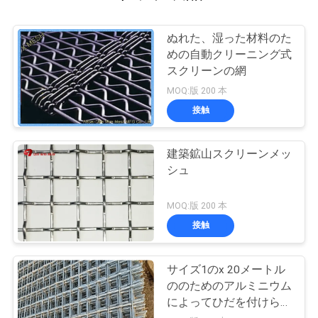
ぬれた、湿った材料のた
めの自動クリーニング式
スクリーンの網
MOQ:版 200 本
接触
建築鉱山スクリーンメッ
シュ
MOQ:版 200 本
接触
サイズ1のx 20メートル
ののためのアルミニウム
によってひだを付けられ