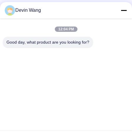
カスタマイズされたステンレス鋼クリンプ採掘ワイヤーメッシ
Devin Wang
ュ
採石場用鉱山選別織りワイヤーフック振動スクリーンメッシュ
12:04 PM
工場直販 65mn採掘用振動スクリーン 角目 / クリンプ加工金網
Good day, what product are you looking for?
人気カテゴリ
すべて
金属メッシュを拡大
穿孔メタルメッシュ
ワイヤーメッシュの
金属ワイヤ メッシュ
機
一時的なメッシュ フ
溶接金網
ェンシング
チェーン リンク フ
金網の塀のパネル
ェンスのファブリッ