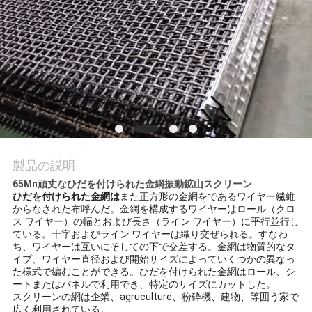
私
達
に
連
絡
し
製品の説明
65Mn頑丈なひだを付けられた金網振動鉱山スクリーン
な
ひだを付けられた金網は
また正方形の金網をであるワイヤー繊維
からなされた布呼んだ。金網を構成するワイヤーはロール（クロ
さ
ス ワイヤー）の幅とおよび長さ（ライン ワイヤー）に平行並行し
ている。十字およびライン ワイヤーは織り交ぜられる。すなわ
い
ち、ワイヤーは互いにそしての下で交差する。金網は物質的なタ
イプ、ワイヤー直径および開始サイズによっていくつかの異なっ
た様式で編むことができる。ひだを付けられた金網はロール、シ
ートまたはパネルで利用でき、特定のサイズにカットした。
引
スクリーンの網は企業、agruculture、粉砕機、建物、等囲う家で
広く利用されている。