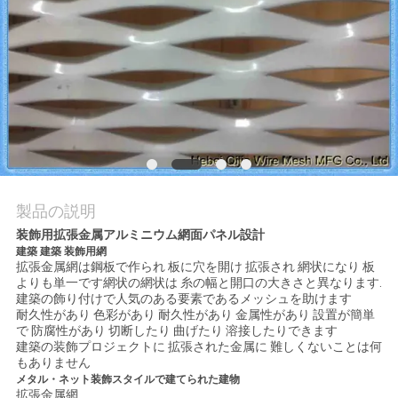
私
達
に
連
絡
し
製品の説明
装飾用拡張金属アルミニウム網面パネル設計
な
建築 建築 装飾用網
拡張金属網は鋼板で作られ 板に穴を開け 拡張され 網状になり 板
さ
よりも単一です網状の網状は 糸の幅と開口の大きさと異なります.
建築の飾り付けで人気のある要素であるメッシュを助けます
い
耐久性があり 色彩があり 耐久性があり 金属性があり 設置が簡単
で 防腐性があり 切断したり 曲げたり 溶接したりできます
建築の装飾プロジェクトに 拡張された金属に 難しくないことは何
もありません
引
メタル・ネット装飾スタイルで建てられた建物
拡張金属網