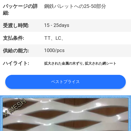
い
パッケージの詳
鋼鉄パレットへの25-50部分
て
細:
15 - 25days
受渡し時間:
工
支払条件:
TT、LC、
場
1000/pcs
供給の能力:
旅
,
ハイライト:
拡大された金属の木ずり
拡大された網シート
行
ベストプライス
品
質
管
理