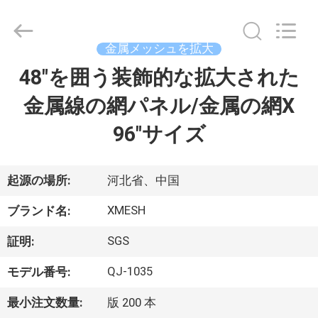
©
2017
-
2026
Hebei
金属メッシュを拡大
Qijie
Wire
Mesh
48"を囲う装飾的な拡大された
家
MFG
Co.,
Ltd.
金属線の網パネル/金属の網X
All
Rights
製
Reserved.
96"サイズ
品
起源の場所:
河北省、中国
私
XMESH
ブランド名:
達
SGS
証明:
に
QJ-1035
モデル番号:
つ
最小注文数量:
版 200 本