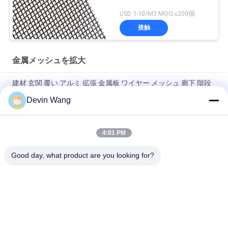
USD 1-10/M3 MOQ:≤200個
接触
金属メッシュを拡大
建材 玄関 覆い アルミ 拡張 金属板 ワイヤー メッシュ 廊下 階段
バフル
Devin Wang
磁気信号遮断 接地 メタルメッシュ 銅 拡張ワイヤメッシュ
4:01 PM
スタイリッシュな建築プロジェクトのためのカスタムデコレー
ション拡張メタルメッシュ
Good day, what product are you looking for?
人気カテゴリ
すべて
金属メッシュを拡大
穿孔メタルメッシュ