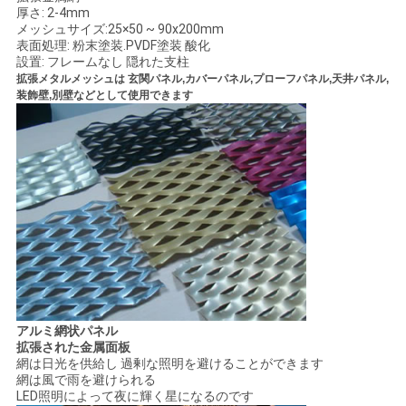
厚さ: 2-4mm
用
メッシュサイズ:25×50 ~ 90x200mm
表面処理: 粉末塗装.PVDF塗装 酸化
を
設置: フレームなし 隠れた支柱
拡張メタルメッシュは 玄関パネル,カバーパネル,プローフパネル,天井パネル,
要
装飾壁,別壁などとして使用できます
求
し
な
さ
い
地
アルミ網状パネル
拡張された金属面板
網は日光を供給し 過剰な照明を避けることができます
図
網は風で雨を避けられる
LED照明によって夜に輝く星になるのです