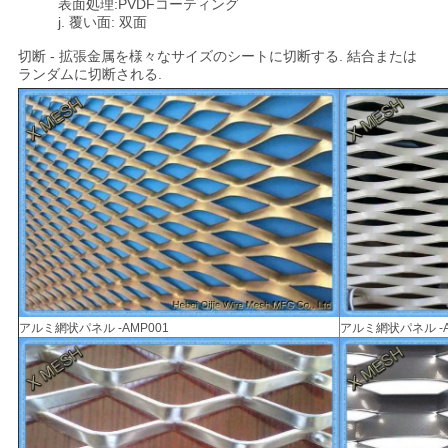
表面処理:PVDFコーティング
j. 覆い面: 双面
切断 - 拡張金属を様々なサイズのシートに切断する. 結合または
ランダムに切断される.
アルミ網状パネル -AMP001
アルミ網状パネル -A