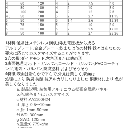
4
60
120
4
2
7.5
4.0
4
80
180
4
2
10
3.0
4
100
200
4
2
12
2.5
4.5
50
100
5
2
2.7
11.15
5
50
100
5
1.4
2.6
12.39
5
75
150
5
2
10
3.0
6
50
100
6
2
2.5
17.35
8
50
100
8
2
2.1
28.26
1材料:
通常はステンレス鋼板,銅板,電圧板から成る
アルミプレート,合金プレート,鉄または他の材料,我々はあなたの
要求に応じてカスタマイズすることができます.
2穴の形:
ダイヤモンド,六角形または他の形
3表面処理:
ホット・ガルバン,コールド・ガルバン,PVCコーティ
ング,電気・ガルバン,防腐塗料,および
そうそう
4特徴:
表面は滑らかで平らで,外見は美しく,表面は
処理により 防腐 抗酸 抗アルカリになりました 銅素材により 色が
美しくなりました
a. 製品説明: 装飾用アルミニウム拡張金属網パネル
b.色:銀色またはカスタマイズ
c 材料:AA1100H24
d. 厚さ:0.5〜10mm
e 糸: 1mm-50mm
f:LWD: 300mm
g SWD: 120mm
h.重量:6.775kg/m