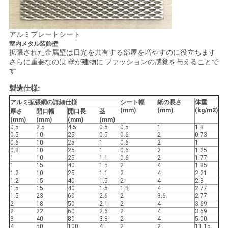
アルミプレートシート
室内メタル装飾壁
拡張された金属壁は日光を共有する部屋を増やすのに役立ちます
さらに重要なのは 壁が建物に ファッションの感覚を与えることで
す
製造仕様:
アルミ拡張網の詳細仕様
シート幅
紙の長さ
体重
(mm)
(mm)
(kg/m2)
厚さ
開口幅
開口長
茎
(mm)
(mm)
(mm)
(mm)
0.5
2.5
4.5
0.5
0.5
1
1.8
0.5
10
25
0.5
0.6
2
0.73
0.6
10
25
1
0.6
2
1
0.8
10
25
1
0.6
2
1.25
1
10
25
1.1
0.6
2
1.77
1
15
40
1.5
2
4
1.85
1.2
10
25
1.1
2
4
2.21
1.2
15
40
1.5
2
4
2.3
1.5
15
40
1.5
1.8
4
2.77
1.5
23
60
2.6
2
3.6
2.77
2
18
50
2.1
2
4
3.69
2
22
60
2.6
2
4
3.69
3
40
80
3.8
2
4
5.00
4
50
100
4
2
2
11.15