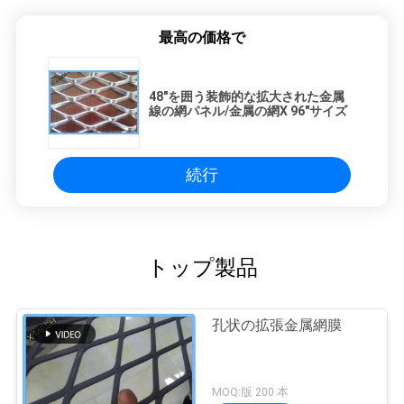
最高の価格で
48"を囲う装飾的な拡大された金属
線の網パネル/金属の網X 96"サイズ
続行
トップ製品
孔状の拡張金属網膜
MOQ:版 200 本