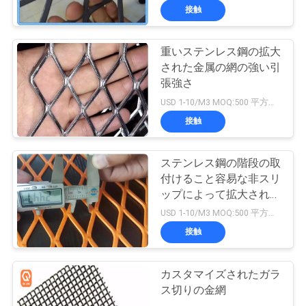
接触
重いステンレス鋼の拡大
された金属の網の強い引
張強さ
USD 1-10/M3 MOQ:500 平方メートル
接触
ステンレス鋼の階段の取
付けること容易な非スリ
ップによって拡大される
金属線の網
USD 1-10/M3 MOQ:500 平方メートル
接触
カスタマイズされたガラ
ス切りの金網