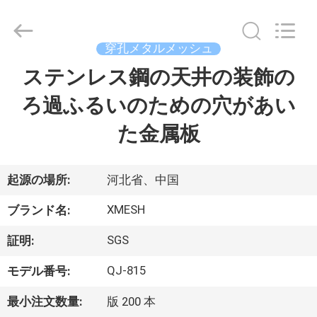
©
2017
-
2026
Hebei
穿孔メタルメッシュ
Qijie
Wire
Mesh
ステンレス鋼の天井の装飾の
家
MFG
Co.,
Ltd.
ろ過ふるいのための穴があい
All
Rights
製
Reserved.
た金属板
品
起源の場所:
河北省、中国
私
XMESH
ブランド名:
達
SGS
証明:
に
QJ-815
モデル番号:
つ
最小注文数量:
版 200 本