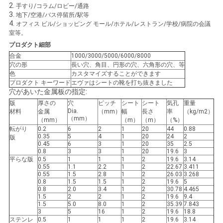
2.
手すり/コラム/ロビー/通路
3.
地下/空港/バス停留所/駅等
4.
オフィス ビル/ショッピング モール/ホテル/レストラン/学校/病院の会議
室等。
プロダクト細部
合金
1000/3000/5000/6000/8000
穴の形
長い穴、角目、円形の穴、六角形の穴、等
色
カスタマイズすることができます
プロダクト キーワード
エヴァはシートの靴を打ち抜きました
穴があいた金属板の指定:
版
厚さの
穴
ピッチ
シート
シート
気孔
重量
Dia.
材料
金属
（mm）
幅
長さ
率
（kg/m2）
（mm）
（mm）
（m）
（m）
（%）
転がり
0.2
6
2
1
20
44
0.88
0.35
5
4
1
20
24
2
版
0.45
6
3
1
20
35
2.5
0.8
3
3
1
20
19.6
3
平らな版
0.5
1
1
1
2
19.6
3.14
0.55
1.1
2.2
1
2
22.67
3.411
0.55
1.5
2.8
1
2
26.03
3.268
0.8
1.5
1.5
1
2
19.6
5
0.8
2.0
3.4
1
2
30.78
4.465
1.5
2
2
1
2
19.6
9.4
1.5
5.0
8.0
1
2
35.39
7.843
3
5
16
1
2
19.6
18.8
ステンレ
0.5
1
1
1
2
19.6
3.14