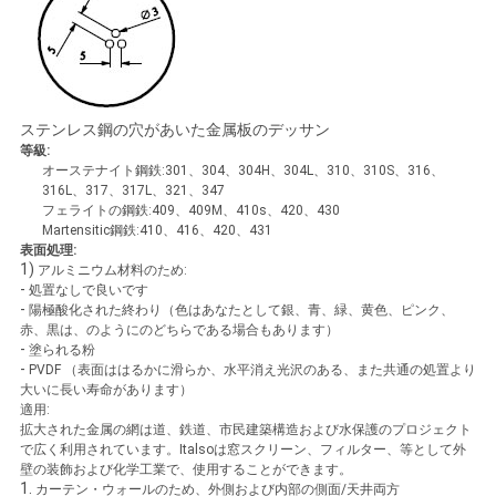
PRIVACY
POLICY
ステンレス鋼の穴があいた金属板のデッサン
等級:
オーステナイト鋼鉄:301、304、304H、304L、310、310S、316、
316L、317、317L、321、347
フェライトの鋼鉄:409、409M、410s、420、430
Martensitic鋼鉄:410、416、420、431
表面処理:
1)
アルミニウム材料のため:
-
処置なしで良いです
-
陽極酸化された終わり（色はあなたとして銀、青、緑、黄色、ピンク、
赤、黒は、のようにのどちらである場合もあります）
-
塗られる粉
-
PVDF （表面ははるかに滑らか、水平消え光沢のある、また共通の処置より
大いに長い寿命があります）
適用:
拡大された金属の網は道、鉄道、市民建築構造および水保護のプロジェクト
で広く利用されています。Italsoは窓スクリーン、フィルター、等として外
壁の装飾および化学工業で、使用することができます。
1.
カーテン・ウォールのため、外側および内部の側面/天井両方