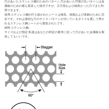
穴があいたステンレス鋼のためのパターン:穴があいた円形の孔パターンは金
用
属板のための最も普及した様式ですが、正方形および細長かった穴でまた利
用できます。
を
使用:ステンレス鋼の打ち抜かれたシートは換気、保護および装飾のために完
全です。それは適切な穴のサイズ パターンが付いているダイスを通して押さ
要
れるステンレス鋼シートから製造されたです。
材料:ステンレス鋼。
サイズおよび指定:私達はあなたの特定の要求に従って穴があいた金属板を製
求
造してもいいです。
し
な
さ
い
地
図