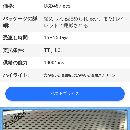
い
USD45 / pcs
価格:
て
パッケージの詳
緩められる詰められるか、またはパ
細:
レットで運搬される
工
15 - 25days
受渡し時間:
場
支払条件:
TT、LC、
旅
1000/pcs
供給の能力:
行
,
ハイライト:
穴があいた金属板
穴があいた金属スクリーン
品
ベストプライス
質
管
理