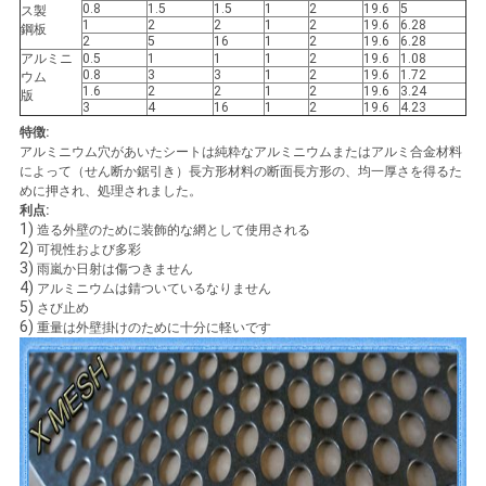
0.8
1.5
1.5
1
2
19.6
5
ス製
1
2
2
1
2
19.6
6.28
鋼板
2
5
16
1
2
19.6
6.28
アルミニ
0.5
1
1
1
2
19.6
1.08
0.8
3
3
1
2
19.6
1.72
ウム
1.6
2
2
1
2
19.6
3.24
版
3
4
16
1
2
19.6
4.23
特徴:
アルミニウム穴があいたシートは純粋なアルミニウムまたはアルミ合金材料
によって（せん断か鋸引き）長方形材料の断面長方形の、均一厚さを得るた
めに押され、処理されました。
利点:
1)
造る外壁のために装飾的な網として使用される
2)
可視性および多彩
3)
雨嵐か日射は傷つきません
4)
アルミニウムは錆ついているなりません
5)
さび止め
6)
重量は外壁掛けのために十分に軽いです