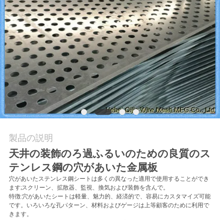
私
達
に
連
絡
し
な
製品の説明
天井の装飾のろ過ふるいのための良質のス
さ
テンレス鋼の穴があいた金属板
い
穴があいたステンレス鋼シートは多くの異なった適用で使用することができ
ます;スクリーン、拡散器、監視、換気および装飾を含んで。
特徴:穴があいたシートは軽量、魅力的、経済的で、容易にカスタマイズ可能
です。いろいろな孔パターン、材料およびゲージは上等顧客のために利用で
引
きます。