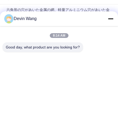
六角形の穴があいた金属の網、軽量アルミニウム穴があいた金
属板
Devin Wang
工場 パーフォレーションメタルメッシュ/パンチングホールネ
ットをカスタマイズ
8:14 AM
丸穴パンチングメタル ステンレスパンチングメッシュ
Good day, what product are you looking for?
人気カテゴリ
すべて
金属メッシュを拡大
穿孔メタルメッシュ
ワイヤーメッシュの
金属ワイヤ メッシュ
機
一時的なメッシュ フ
溶接金網
ェンシング