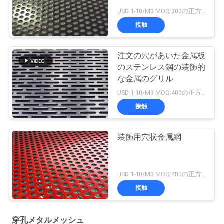
USD 1-10/M3 MOQ:300の正方形のmeteres
接触
注文の穴があいた金属板
のステンレス鋼の装飾的
な金属のグリル
USD 1-10/M3 MOQ:400の正方形のmeteres
接触
装飾用穴状金属網
USD 1-10/M3 MOQ:400の正方形のmeteres
接触
穿孔メタルメッシュ