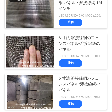
網 パネル / 溶接線網 1/4
用
インチ
を
USD9.90-USD45.90 MOQ:≤200個
接触
要
求
6 寸法 溶接線網のフェ
ンスパネル/溶接線網の
し
パネル
な
USD9.90-USD45.90 MOQ:50ロール
接触
さ
い
6 寸法 溶接線網のフェ
ンスパネル/溶接線網の
パネル
地
USD9.90-USD45.90 MOQ:50ロール
図
接触