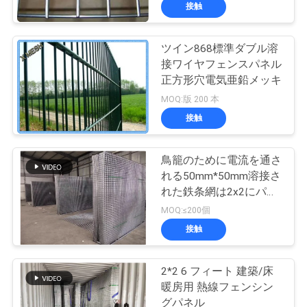
い
接触
て
ツイン868標準ダブル溶
接ワイヤフェンスパネル
工
正方形穴電気亜鉛メッキ
場
MOQ:版 200 本
接触
旅
行
鳥籠のために電流を通さ
れる50mm*50mm溶接さ
れた鉄条網は2x2にパネ
品
ルをはめる
MOQ:≤200個
質
接触
管
2*2 6 フィート 建築/床
理
暖房用 熱線フェンシン
グパネル