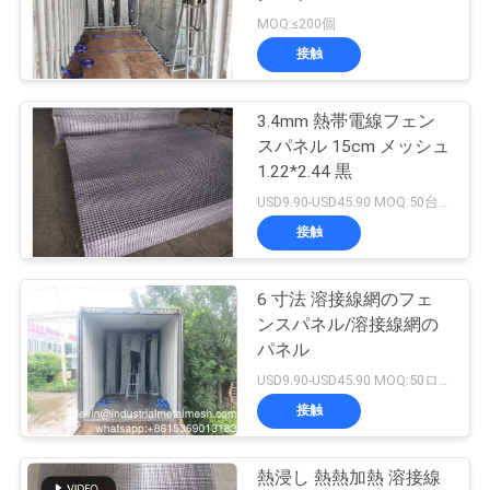
MOQ:≤200個
私
接触
達
3.4mm 熱帯電線フェン
に
スパネル 15cm メッシュ
連
1.22*2.44 黒
USD9.90-USD45.90 MOQ:50台のロールスロイス
絡
接触
し
な
6 寸法 溶接線網のフェ
ンスパネル/溶接線網の
さ
パネル
USD9.90-USD45.90 MOQ:50ロール
い
接触
引
熱浸し 熱熱加熱 溶接線