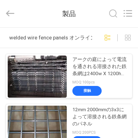
©
2017
-
製品
2026
Hebei
Qijie
Wire
Mesh
家
MFG
welded wire fence panels オンライン製造
Co.,
Ltd.
All
Rights
製
Reserved.
アークの庭によって電流
品
を通される溶接された鉄
条網は2400w X 1200hに
パネルをはめる
MOQ:100pcs
私
接触
達
12mm 2000mmの3x3に
に
よって溶接される鉄条網
つ
のパネル
MOQ:200PCS